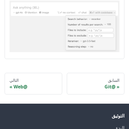
السابق
التالي
@Web
@Git
التوثيق
البدء