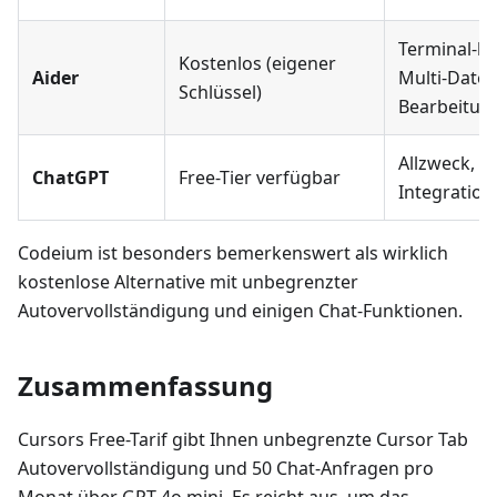
Terminal-ba
Kostenlos (eigener
Aider
Multi-Datei-
Schlüssel)
Bearbeitun
Allzweck, k
ChatGPT
Free-Tier verfügbar
Integration
Codeium ist besonders bemerkenswert als wirklich
kostenlose Alternative mit unbegrenzter
Autovervollständigung und einigen Chat-Funktionen.
Zusammenfassung
Cursors Free-Tarif gibt Ihnen unbegrenzte Cursor Tab
Autovervollständigung und 50 Chat-Anfragen pro
Monat über GPT-4o mini. Es reicht aus, um das