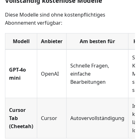
Vollständig kostenlose Modelle
Diese Modelle sind ohne kostenpflichtiges
Abonnement verfügbar:
Modell
Anbieter
Am besten für
Hi
Sta
Schnelle Fragen,
Kos
GPT-4o
OpenAI
einfache
Mod
mini
Bearbeitungen
se
sch
Im
Cursor
kos
Tab
Cursor
Autovervollständigung
läu
(Cheetah)
lok