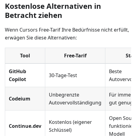
Kostenlose Alternativen in
Betracht ziehen
Wenn Cursors Free-Tarif Ihre Bedürfnisse nicht erfüllt,
erwägen Sie diese Alternativen:
Tool
Free-Tarif
Stä
GitHub
Beste
30-Tage-Test
Copilot
Autovervol
Unbegrenzte
Für immer k
Codeium
Autovervollständigung
gut genug
Open Sourc
Kostenlos (eigener
Continue.dev
funktionier
Schlüssel)
Modell