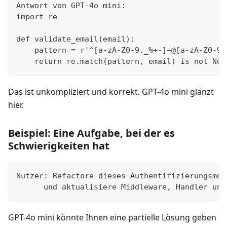
Antwort von GPT-4o mini:
import re
def validate_email(email):
    pattern = r'^[a-zA-Z0-9._%+-]+@[a-zA-Z0-9.
    return re.match(pattern, email) is not Non
Das ist unkompliziert und korrekt. GPT-4o mini glänzt
hier.
Beispiel: Eine Aufgabe, bei der es
Schwierigkeiten hat
Nutzer: Refactore dieses Authentifizierungsmod
      und aktualisiere Middleware, Handler und
GPT-4o mini könnte Ihnen eine partielle Lösung geben