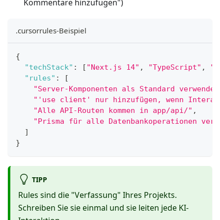
Kommentare hinzufügen")
.cursorrules-Beispiel
{
"techStack"
:
[
"Next.js 14"
,
"TypeScript"
,
"T
"rules"
:
[
"Server-Komponenten als Standard verwenden
"'use client' nur hinzufügen, wenn Interak
"Alle API-Routen kommen in app/api/"
,
"Prisma für alle Datenbankoperationen verw
]
}
TIPP
Rules sind die "Verfassung" Ihres Projekts.
Schreiben Sie sie einmal und sie leiten jede KI-