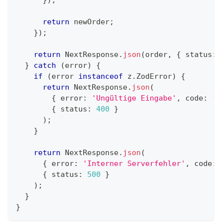
}
)
;
return
 newOrder
;
}
)
;
return
 NextResponse
.
json
(
order
,
{
 status
:
}
catch
(
error
)
{
if
(
error 
instanceof
z
.
ZodError
)
{
return
 NextResponse
.
json
(
{
 error
:
'Ungültige Eingabe'
,
 code
:
'V
{
 status
:
400
}
)
;
}
return
 NextResponse
.
json
(
{
 error
:
'Interner Serverfehler'
,
 code
:
{
 status
:
500
}
)
;
}
}