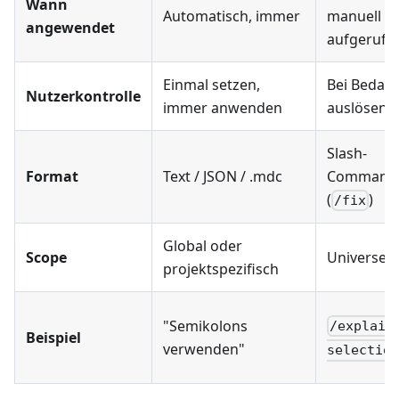
Wann
Automatisch, immer
manuell
angewendet
aufgerufe
Einmal setzen,
Bei Bedarf
Nutzerkontrolle
immer anwenden
auslösen
Slash-
Format
Text / JSON / .mdc
Command
(
)
/fix
Global oder
Scope
Universell
projektspezifisch
"Semikolons
/explain
Beispiel
verwenden"
selection