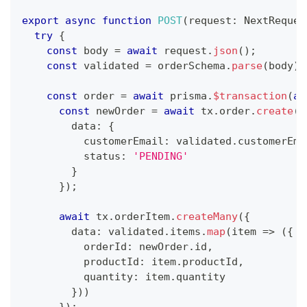
export
async
function
POST
(
request
:
 NextReques
try
{
const
 body 
=
await
 request
.
json
(
)
;
const
 validated 
=
 orderSchema
.
parse
(
body
)
;
const
 order 
=
await
 prisma
.
$transaction
(
as
const
 newOrder 
=
await
 tx
.
order
.
create
(
{
        data
:
{
          customerEmail
:
 validated
.
customerEma
          status
:
'PENDING'
}
}
)
;
await
 tx
.
orderItem
.
createMany
(
{
        data
:
 validated
.
items
.
map
(
item 
=>
(
{
          orderId
:
 newOrder
.
id
,
          productId
:
 item
.
productId
,
          quantity
:
 item
.
quantity
}
)
)