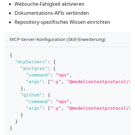
Websuche-Fähigkeit aktivieren
Dokumentations-APIs verbinden
Repository-spezifisches Wissen einrichten
MCP-Server-Konfiguration (Skill-Erweiterung)
{
"mcpServers"
:
{
"postgres"
:
{
"command"
:
"npx"
,
"args"
:
[
"-y"
,
"@modelcontextprotocol/se
}
,
"github"
:
{
"command"
:
"npx"
,
"args"
:
[
"-y"
,
"@modelcontextprotocol/se
}
}
}