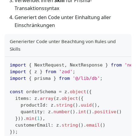
Verwendet ihren
Skill
für Prisma-
Transaktionssyntax
Generiert den Code unter Einhaltung aller
Einschränkungen
Generierter Code unter Beachtung von Rules und
Skills
import
{
 NextRequest
,
 NextResponse 
}
from
'nex
import
{
 z 
}
from
'zod'
;
import
{
 prisma 
}
from
'@/lib/db'
;
const
 orderSchema 
=
 z
.
object
(
{
  items
:
 z
.
array
(
z
.
object
(
{
    productId
:
 z
.
string
(
)
.
uuid
(
)
,
    quantity
:
 z
.
number
(
)
.
int
(
)
.
positive
(
)
}
)
)
.
min
(
1
)
,
  customerEmail
:
 z
.
string
(
)
.
email
(
)
}
)
;