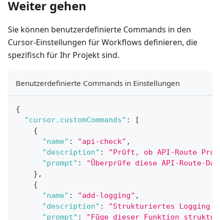
Weiter gehen
Sie können benutzerdefinierte Commands in den
Cursor-Einstellungen für Workflows definieren, die
spezifisch für Ihr Projekt sind.
Benutzerdefinierte Commands in Einstellungen
{
"cursor.customCommands"
:
[
{
"name"
:
"api-check"
,
"description"
:
"Prüft, ob API-Route Proj
"prompt"
:
"Überprüfe diese API-Route-Dat
}
,
{
"name"
:
"add-logging"
,
"description"
:
"Strukturiertes Logging z
"prompt"
:
"Füge dieser Funktion struktur