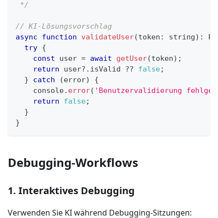
 */
// KI-Lösungsvorschlag
async
function
validateUser
(
token
:
string
)
:
Pr
try
{
const
 user 
=
await
getUser
(
token
)
;
return
 user
?.
isValid 
??
false
;
}
catch
(
error
)
{
console
.
error
(
'Benutzervalidierung fehlges
return
false
;
}
}
Debugging-Workflows
1. Interaktives Debugging
Verwenden Sie KI während Debugging-Sitzungen: