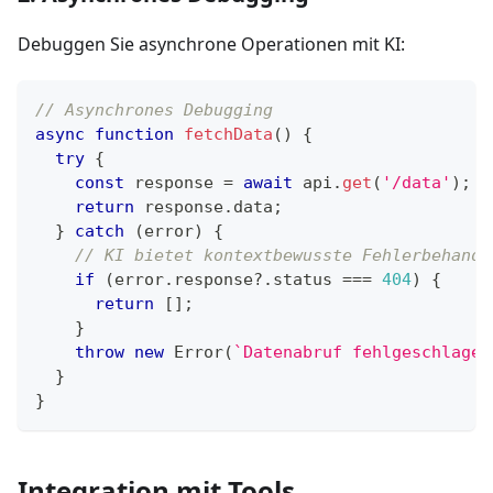
Debuggen Sie asynchrone Operationen mit KI:
// Asynchrones Debugging
async
function
fetchData
(
)
{
try
{
const
 response 
=
await
 api
.
get
(
'/data'
)
;
return
 response
.
data
;
}
catch
(
error
)
{
// KI bietet kontextbewusste Fehlerbehandl
if
(
error
.
response
?.
status 
===
404
)
{
return
[
]
;
}
throw
new
Error
(
`
Datenabruf fehlgeschlagen
}
}
Integration mit Tools