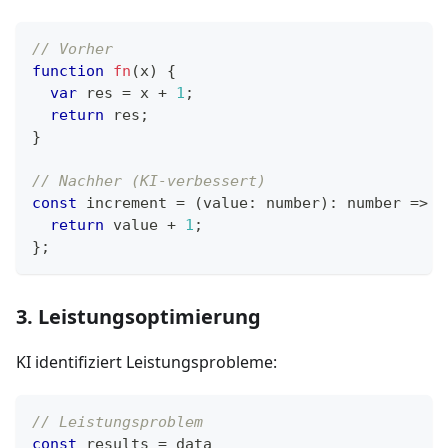
// Vorher
function
fn
(
x
)
{
var
 res 
=
 x 
+
1
;
return
 res
;
}
// Nachher (KI-verbessert)
const
 increment 
=
(
value
:
 number
)
:
number
=>
{
return
 value 
+
1
;
}
;
3. Leistungsoptimierung
KI identifiziert Leistungsprobleme:
// Leistungsproblem
const
 results 
=
 data