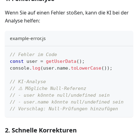
Wenn Sie auf einen Fehler stoßen, kann die KI bei der
Analyse helfen:
example-error.js
// Fehler im Code
const
 user 
=
getUserData
(
)
;
console
.
log
(
user
.
name
.
toLowerCase
(
)
)
;
// KI-Analyse
// ⚠️ Mögliche Null-Referenz
// - user könnte null/undefined sein
// - user.name könnte null/undefined sein
// Vorschlag: Null-Prüfungen hinzufügen
2. Schnelle Korrekturen