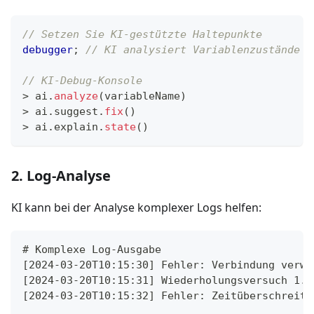
// Setzen Sie KI-gestützte Haltepunkte
debugger
;
// KI analysiert Variablenzustände
// KI-Debug-Konsole
>
 ai
.
analyze
(
variableName
)
>
 ai
.
suggest
.
fix
(
)
>
 ai
.
explain
.
state
(
)
2. Log-Analyse
KI kann bei der Analyse komplexer Logs helfen:
# Komplexe Log-Ausgabe
[2024-03-20T10:15:30] Fehler: Verbindung verwe
[2024-03-20T10:15:31] Wiederholungsversuch 1..
[2024-03-20T10:15:32] Fehler: Zeitüberschreitu