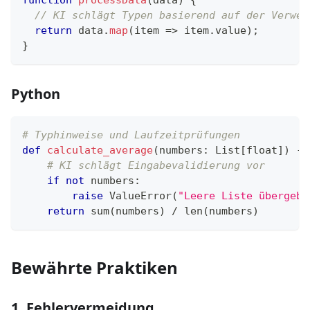
function
processData
(
data
)
{
// KI schlägt Typen basierend auf der Verwen
return
 data
.
map
(
item
=>
 item
.
value
)
;
}
Python
# Typhinweise und Laufzeitprüfungen
def
calculate_average
(
numbers
:
 List
[
float
]
)
-
>
# KI schlägt Eingabevalidierung vor
if
not
 numbers
:
raise
 ValueError
(
"Leere Liste übergebe
return
sum
(
numbers
)
/
len
(
numbers
)
Bewährte Praktiken
1. Fehlervermeidung