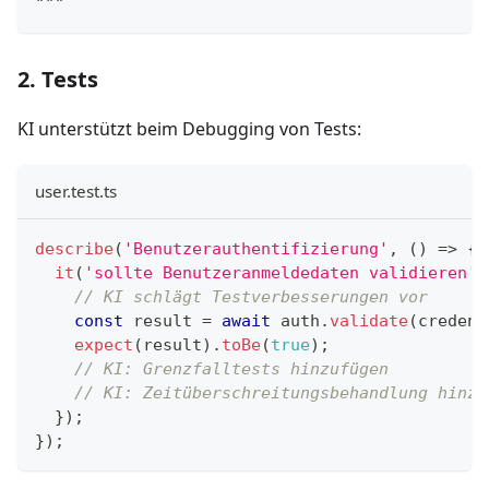
"""
2. Tests
KI unterstützt beim Debugging von Tests:
user.test.ts
describe
(
'Benutzerauthentifizierung'
,
(
)
=>
{
it
(
'sollte Benutzeranmeldedaten validieren'
,
// KI schlägt Testverbesserungen vor
const
 result 
=
await
 auth
.
validate
(
credent
expect
(
result
)
.
toBe
(
true
)
;
// KI: Grenzfalltests hinzufügen
// KI: Zeitüberschreitungsbehandlung hinzu
}
)
;
}
)
;