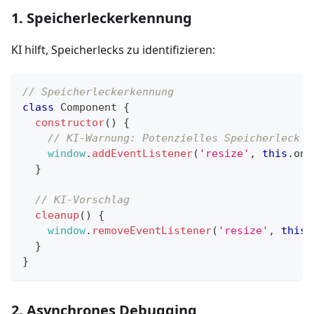
1. Speicherleckerkennung
KI hilft, Speicherlecks zu identifizieren:
// Speicherleckerkennung
class
Component
{
constructor
(
)
{
// KI-Warnung: Potenzielles Speicherleck
window
.
addEventListener
(
'resize'
,
this
.
onR
}
// KI-Vorschlag
cleanup
(
)
{
window
.
removeEventListener
(
'resize'
,
this
.
}
}
2. Asynchrones Debugging