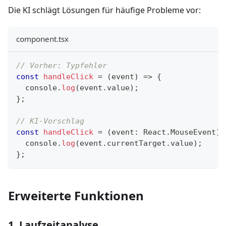
Die KI schlägt Lösungen für häufige Probleme vor:
component.tsx
// Vorher: Typfehler
const
handleClick
=
(
event
)
=>
{
console
.
log
(
event
.
value
)
;
}
;
// KI-Vorschlag
const
handleClick
=
(
event
:
 React
.
MouseEvent
)
console
.
log
(
event
.
currentTarget
.
value
)
;
}
;
Erweiterte Funktionen
1. Laufzeitanalyse