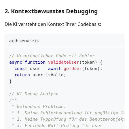
2. Kontextbewusstes Debugging
Die KI versteht den Kontext Ihrer Codebasis:
auth.service.ts
// Ursprünglicher Code mit Fehler
async
function
validateUser
(
token
)
{
const
 user 
=
await
getUser
(
token
)
;
return
 user
.
isValid
;
}
// KI-Debug-Analyse
/**
 * Gefundene Probleme:
 * 1. Keine Fehlerbehandlung für ungültige Tok
 * 2. Keine Typprüfung für das Benutzerobjekt
 * 3. Fehlende Null-Prüfung für user