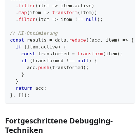
.
filter
(
item
=>
 item
.
active
)
.
map
(
item
=>
transform
(
item
)
)
.
filter
(
item
=>
 item 
!==
null
)
;
// KI-Optimierung
const
 results 
=
 data
.
reduce
(
(
acc
,
 item
)
=>
{
if
(
item
.
active
)
{
const
 transformed 
=
transform
(
item
)
;
if
(
transformed 
!==
null
)
{
      acc
.
push
(
transformed
)
;
}
}
return
 acc
;
}
,
[
]
)
;
Fortgeschrittene Debugging-
Techniken