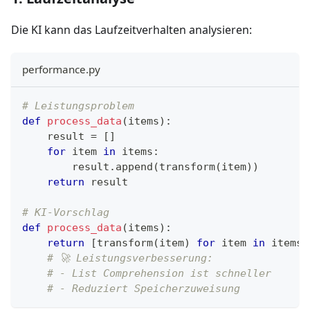
Die KI kann das Laufzeitverhalten analysieren:
performance.py
# Leistungsproblem
def
process_data
(
items
)
:
    result 
=
[
]
for
 item 
in
 items
:
        result
.
append
(
transform
(
item
)
)
return
 result
# KI-Vorschlag
def
process_data
(
items
)
:
return
[
transform
(
item
)
for
 item 
in
 items
]
# 🚀 Leistungsverbesserung:
# - List Comprehension ist schneller
# - Reduziert Speicherzuweisung