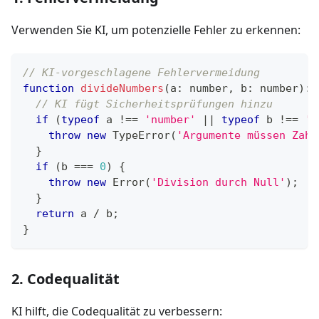
Verwenden Sie KI, um potenzielle Fehler zu erkennen:
// KI-vorgeschlagene Fehlervermeidung
function
divideNumbers
(
a
:
number
,
 b
:
number
)
:
// KI fügt Sicherheitsprüfungen hinzu
if
(
typeof
 a 
!==
'number'
||
typeof
 b 
!==
'n
throw
new
TypeError
(
'Argumente müssen Zahl
}
if
(
b 
===
0
)
{
throw
new
Error
(
'Division durch Null'
)
;
}
return
 a 
/
 b
;
}
2. Codequalität
KI hilft, die Codequalität zu verbessern: