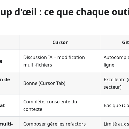
up d'œil : ce que chaque outil
Cursor
Gi
Discussion IA + modification
Autocomplé
le
multi-fichiers
ligne
n de
Excellente 
Bonne (Cursor Tab)
secteur)
Complète, consciente du
hat
Basique (Co
contexte
multi-
Composer gère les refactors
Limité aux