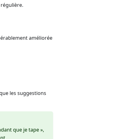
régulière.
idérablement améliorée
que les suggestions
ndant que je tape »,
nt.