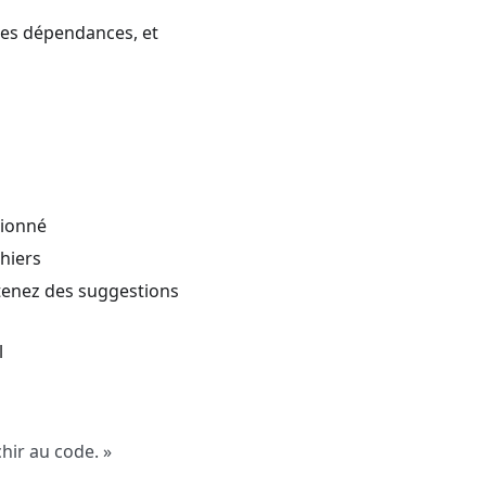
des dépendances, et
tionné
chiers
btenez des suggestions
l
chir au code. »