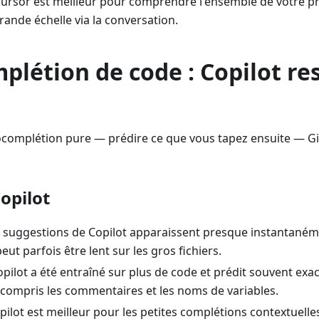
Cursor est meilleur pour comprendre l'ensemble de votre pr
rande échelle via la conversation.
létion de code : Copilot re
ocomplétion pure — prédire ce que vous tapez ensuite — Git
opilot
s suggestions de Copilot apparaissent presque instantaném
eut parfois être lent sur les gros fichiers.
opilot a été entraîné sur plus de code et prédit souvent ex
 y compris les commentaires et les noms de variables.
pilot est meilleur pour les petites complétions contextuell