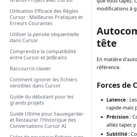
Grands Projets avec Cursor
que vous tapez. 
modifications à g
Utilisation Efficace des Règles
Cursor : Meilleures Pratiques et
Erreurs Courantes
Autocomp
Utiliser la pensée séquentielle
tête
dans Cursor
Comprendre la compatibilité
entre Cursor et JetBrains
En matière d'aut
référence.
Raccourcis clavier
Comment ignorer les fichiers
Forces de C
sensibles dans Cursor
Guide du débutant pour les
Latence
: Le
grands projets
rapide mais p
Guide Ultime pour Sauvegarder
Précision
: C
et Restaurer l'Historique des
alliez taper,
Conversations Cursor AI
Subtilité
: Co