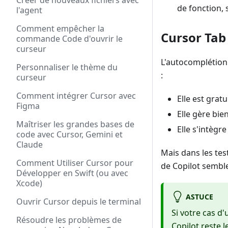
Créer de nouveaux fichiers avec
de fonction, 
l'agent
Comment empêcher la
Cursor Tab
commande Code d'ouvrir le
curseur
L'autocomplétion
Personnaliser le thème du
:
curseur
Comment intégrer Cursor avec
Elle est gratu
Figma
Elle gère bie
Maîtriser les grandes bases de
Elle s'intègr
code avec Cursor, Gemini et
Claude
Mais dans les te
Comment Utiliser Cursor pour
de Copilot semble
Développer en Swift (ou avec
Xcode)
ASTUCE
Ouvrir Cursor depuis le terminal
Si votre cas d'
Résoudre les problèmes de
Copilot reste l