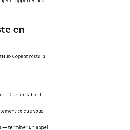
ojet et apporter des
ste en
Hub Copilot reste la
ent. Cursor Tab est
actement ce que vous
es — terminer un appel