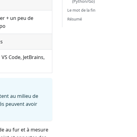
(Python/Go)
Le mot de la fin
ier + un peu de
Résumé
epo
is
 VS Code, JetBrains,
tent au milieu de
tés peuvent avoir
ode au fur et à mesure