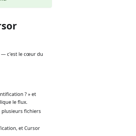
rsor
t — c'est le cœur du
tification ? » et
ique le flux.
 plusieurs fichiers
ication, et Cursor