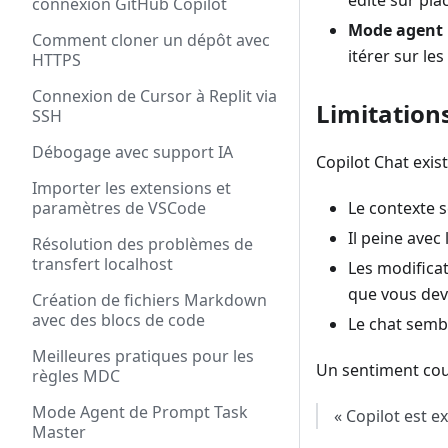
édite sur pla
connexion GitHub Copilot
Mode agent
Comment cloner un dépôt avec
itérer sur l
HTTPS
Connexion de Cursor à Replit via
Limitations
SSH
Débogage avec support IA
Copilot Chat existe
Importer les extensions et
paramètres de VSCode
Le contexte s
Il peine avec
Résolution des problèmes de
transfert localhost
Les modifica
que vous dev
Création de fichiers Markdown
avec des blocs de code
Le chat sembl
Meilleures pratiques pour les
Un sentiment cou
règles MDC
Mode Agent de Prompt Task
« Copilot est e
Master