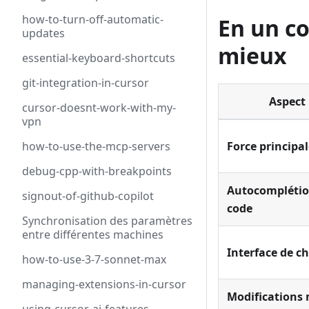
how-to-turn-off-automatic-
En un co
updates
mieux
essential-keyboard-shortcuts
git-integration-in-cursor
Aspect
cursor-doesnt-work-with-my-
vpn
how-to-use-the-mcp-servers
Force principa
debug-cpp-with-breakpoints
Autocomplétio
signout-of-github-copilot
code
Synchronisation des paramètres
entre différentes machines
Interface de c
how-to-use-3-7-sonnet-max
managing-extensions-in-cursor
Modifications 