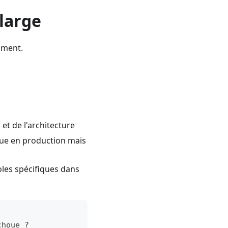
 large
mment.
et de l'architecture
ue en production mais
oles spécifiques dans
choue ?