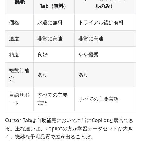
機能
Tab（無料）
ルのみ）
価格
永遠に無料
トライアル後は有料
速度
非常に高速
非常に高速
精度
良好
やや優秀
複数行補
あり
あり
完
言語サポ
すべての主要
すべての主要言語
ート
言語
Cursor Tabは自動補完において本当にCopilotと競合でき
る。主な違いは、Copilotの方が学習データセットが大き
く、微妙な予測品質で差が出ることだ。