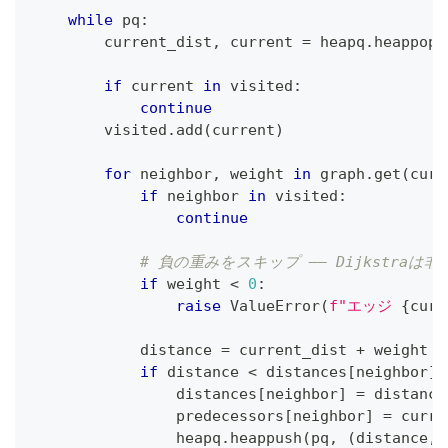
while
 pq
:
        current_dist
,
 current 
=
 heapq
.
heappop
(
if
 current 
in
 visited
:
continue
        visited
.
add
(
current
)
for
 neighbor
,
 weight 
in
 graph
.
get
(
curr
if
 neighbor 
in
 visited
:
continue
# 負の重みをスキップ —— Dijkstraは
if
 weight 
<
0
:
raise
 ValueError
(
f"エッジ 
{
curr
            distance 
=
 current_dist 
+
 weight
if
 distance 
<
 distances
[
neighbor
]
:
                distances
[
neighbor
]
=
 distance
                predecessors
[
neighbor
]
=
 curre
                heapq
.
heappush
(
pq
,
(
distance
,
 