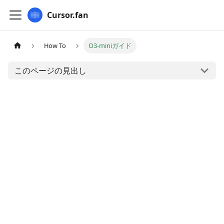
Cursor.fan
How To
O3-miniガイド
このページの見出し