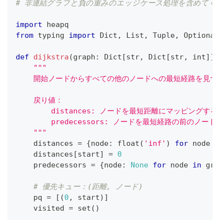
# 非連結グラフと負の重みのエッジケース処理を含めてく
import
 heapq
from
 typing 
import
 Dict
,
 List
,
 Tuple
,
 Optional
def
dijkstra
(
graph
:
 Dict
[
str
,
 Dict
[
str
,
int
]
]
,
"""
    開始ノードからすべての他のノードへの最短経路を見つ
    戻り値：
        distances: ノードを最短距離にマッピングす
        predecessors: ノードを最短経路の前のノ
    """
    distances 
=
{
node
:
float
(
'inf'
)
for
 node 
i
    distances
[
start
]
=
0
    predecessors 
=
{
node
:
None
for
 node 
in
 gra
# 優先キュー：(距離, ノード)
    pq 
=
[
(
0
,
 start
)
]
    visited 
=
set
(
)