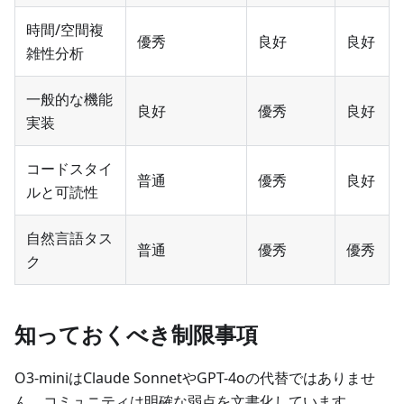
時間/空間複
優秀
良好
良好
雑性分析
一般的な機能
良好
優秀
良好
実装
コードスタイ
普通
優秀
良好
ルと可読性
自然言語タス
普通
優秀
優秀
ク
知っておくべき制限事項
O3-miniはClaude SonnetやGPT-4oの代替ではありませ
ん。コミュニティは明確な弱点を文書化しています。