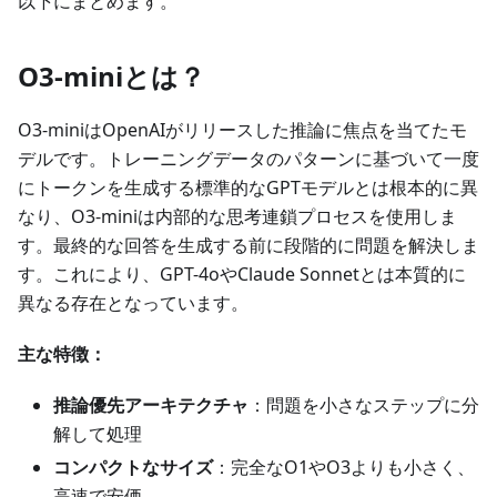
以下にまとめます。
O3-miniとは？
O3-miniはOpenAIがリリースした推論に焦点を当てたモ
デルです。トレーニングデータのパターンに基づいて一度
にトークンを生成する標準的なGPTモデルとは根本的に異
なり、O3-miniは内部的な思考連鎖プロセスを使用しま
す。最終的な回答を生成する前に段階的に問題を解決しま
す。これにより、GPT-4oやClaude Sonnetとは本質的に
異なる存在となっています。
主な特徴：
推論優先アーキテクチャ
：問題を小さなステップに分
解して処理
コンパクトなサイズ
：完全なO1やO3よりも小さく、
高速で安価