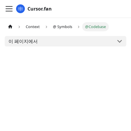
Cursor.fan
Context
@ Symbols
@Codebase
이 페이지에서