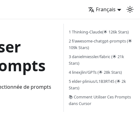
Français
1️ Thinking-Claude(🌟 126k Stars)
ser
2 f/awesome-chatgpt-prompts (🌟
109k Stars)
3 danielmiessler/fabric (🌟 21k
Prompts
Stars)
4 linexjlin/GPTs (🌟 28k Stars)
5 elder-plinius/L1B3RT45 (🌟 2k
électionnée de prompts
Stars)
📚 Comment Utiliser Ces Prompts
dans Cursor