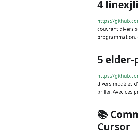
4 linexj
https://github.co
couvrant divers s
programmation, en
5 elder-
https://github.c
divers modèles d'
briller. Avec ces 
📚 Comm
Cursor