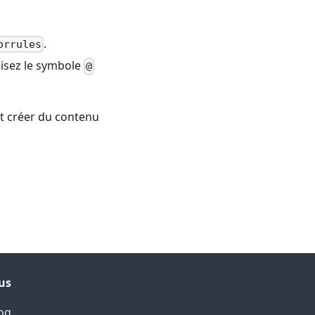
.
orrules
lisez le symbole
@
et créer du contenu
us
og