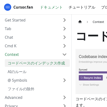
Cursor.fan
ドキュメント
チュートリアル
ブ
Get Started
Context
Tab
コー
Chat
Cmd K
Context
コードベースのインデックス作成
AIのルール
@ Symbols
ファイルの除外
Advanced
コードベースのイ
ます。
Privacy