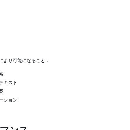
により可能になること：
索
テキスト
案
ーション
マンス