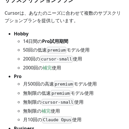
Cursorは、あなたのニーズに合わせて複数のサブスクリ
プションプランを提供しています。
Hobby
14日間の
Pro試用期間
50回の低速
モデル使用
premium
200回の
使用
cursor-small
2000回の
補完
使用
Pro
月500回の高速
モデル使用
premium
無制限の低速
モデル使用
premium
無制限の
使用
cursor-small
無制限の
補完
使用
月10回の
使用
Claude Opus
Business