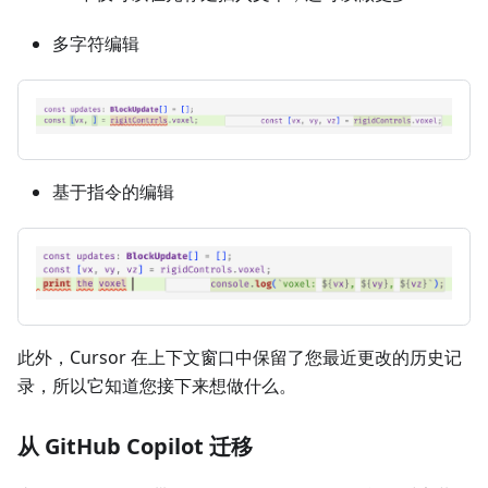
多字符编辑
基于指令的编辑
此外，Cursor 在上下文窗口中保留了您最近更改的历史记
录，所以它知道您接下来想做什么。
从 GitHub Copilot 迁移