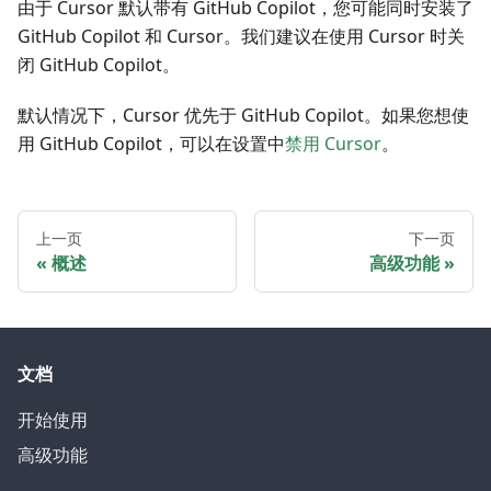
由于 Cursor 默认带有 GitHub Copilot，您可能同时安装了
GitHub Copilot 和 Cursor。我们建议在使用 Cursor 时关
闭 GitHub Copilot。
默认情况下，Cursor 优先于 GitHub Copilot。如果您想使
用 GitHub Copilot，可以在设置中
禁用 Cursor
。
上一页
下一页
概述
高级功能
文档
开始使用
高级功能