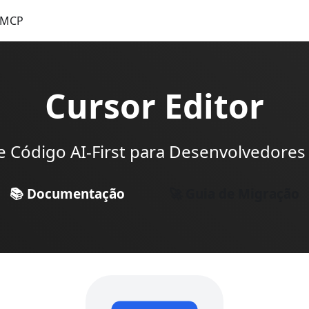
MCP
Cursor Editor
de Código AI-First para Desenvolvedore
📚 Documentação
🚀 Guia de Migração