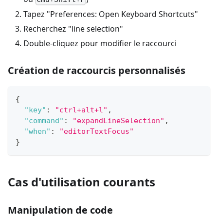
Tapez "Preferences: Open Keyboard Shortcuts"
Recherchez "line selection"
Double-cliquez pour modifier le raccourci
Création de raccourcis personnalisés
{
"key"
:
"ctrl+alt+l"
,
"command"
:
"expandLineSelection"
,
"when"
:
"editorTextFocus"
}
Cas d'utilisation courants
Manipulation de code