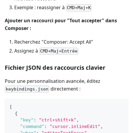
Exemple : reassigner à
CMD+Maj+K
Ajouter un raccourci pour "Tout accepter" dans
Composer :
Recherchez "Composer: Accept All"
Assignez à
CMD+Maj+Entrée
Fichier JSON des raccourcis clavier
Pour une personnalisation avancée, éditez
directement :
keybindings.json
[
{
"key"
:
"ctrl+shift+k"
,
"command"
:
"cursor.inlineEdit"
,