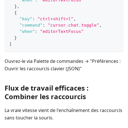
"when"
:
"editorTextFocus"
}
,
{
"key"
:
"ctrl+shift+l"
,
"command"
:
"cursor.chat.toggle"
,
"when"
:
"editorTextFocus"
}
]
Ouvrez-le via Palette de commandes → "Préférences :
Ouvrir les raccourcis clavier (JSON)"
Flux de travail efficaces :
Combiner les raccourcis
La vraie vitesse vient de l'enchaînement des raccourcis
sans toucher la souris.