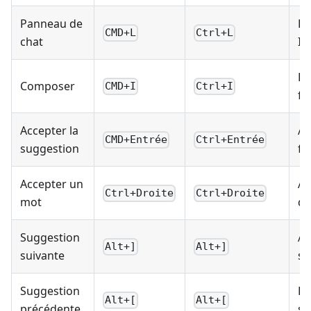
Panneau de
Ba
CMD+L
Ctrl+L
chat
IA
Éd
Composer
CMD+I
Ctrl+I
fi
Accepter la
Ac
CMD+Entrée
Ctrl+Entrée
suggestion
fa
Accepter un
Ac
Ctrl+Droite
Ctrl+Droite
mot
de
Suggestion
Av
Alt+]
Alt+]
suivante
su
Suggestion
Re
Alt+[
Alt+[
précédente
su