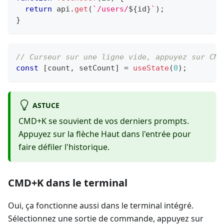
return
 api
.
get
(
`
/users/
${
id
}
`
)
;
}
// Curseur sur une ligne vide, appuyez sur CMD
const
[
count
,
 setCount
]
=
useState
(
0
)
;
ASTUCE
CMD+K se souvient de vos derniers prompts.
Appuyez sur la flèche Haut dans l'entrée pour
faire défiler l'historique.
CMD+K dans le terminal
Oui, ça fonctionne aussi dans le terminal intégré.
Sélectionnez une sortie de commande, appuyez sur