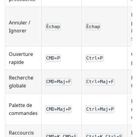
Fe
Annuler /
pa
Échap
Échap
Ignorer
ig
su
Ouverture
Ou
CMD+P
Ctrl+P
rapide
pa
Recherche
Re
CMD+Maj+F
Ctrl+Maj+F
globale
to
Ex
Palette de
n'
CMD+Maj+P
Ctrl+Maj+P
commandes
c
Raccourcis
Éd
CMD+K CMD+S
Ctrl+K Ctrl+S