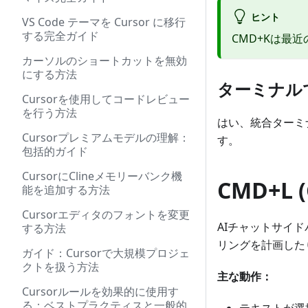
ヒント
VS Code テーマを Cursor に移行
する完全ガイド
CMD+Kは最
カーソルのショートカットを無効
にする方法
ターミナルで
Cursorを使用してコードレビュー
を行う方法
はい、統合ターミ
Cursorプレミアムモデルの理解：
す。
包括的ガイド
CursorにClineメモリーバンク機
CMD+L 
能を追加する方法
Cursorエディタのフォントを変更
AIチャットサイ
する方法
リングを計画した
ガイド：Cursorで大規模プロジェ
クトを扱う方法
主な動作：
Cursorルールを効果的に使用す
る：ベストプラクティスと一般的