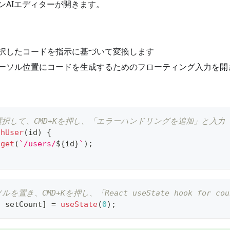
ンAIエディターが開きます。
択したコードを指示に基づいて変換します
ーソル位置にコードを生成するためのフローティング入力を開
選択して、CMD+Kを押し、「エラーハンドリングを追加」と入力
chUser
(
id
)
{
.
get
(
`
/users/
${
id
}
`
)
;
を置き、CMD+Kを押し、「React useState hook for co
,
 setCount
]
=
useState
(
0
)
;