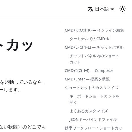
日本語
CMD+K (Ctrl+K) — インライン編集
トカッ
ターミナルでのCMD+K
CMD+L (Ctrl+L) — チャットパネル
チャットパネル内のショート
カット
CMD+I (Ctrl+I) — Composer
CMD+Enter — 提案を承認
能を起動しているなら、
ショートカットのカスタマイズ
ーします。
キーボードショートカットを
開く
よくあるカスタマイズ
JSONキーバインドファイル
ない状態）のどこでも
効率ワークフロー：ショートカッ