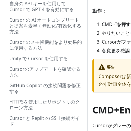
自身の API キーを使用して
Cursor で GPT-4 を有効にする
動作：
Cursor の AI オートコンプリート
CMD+Iを押す
と提案を素早く無効化/有効化する
方法
やりたいこと
Cursorが
Cursor のメモ帳機能をより効果的
に使用する方法
各変更を確認
Unity で Cursor を使用する
警告
Cursorのアップデートを確認する
方法
Compose
必ず計画全体
GitHub Copilot の接続問題を修正
する
HTTPSを使用したリポジトリのク
CMD+E
ローン方法
Cursor と Replit の SSH 接続ガイ
ド
Cursorがグレ