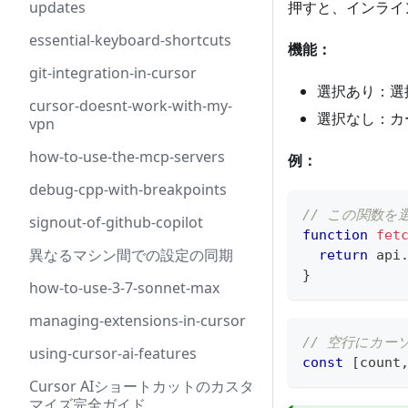
updates
押すと、インライ
essential-keyboard-shortcuts
機能：
git-integration-in-cursor
選択あり：選
cursor-doesnt-work-with-my-
選択なし：カ
vpn
how-to-use-the-mcp-servers
例：
debug-cpp-with-breakpoints
// この関数を
signout-of-github-copilot
function
fet
異なるマシン間での設定の同期
return
 api
}
how-to-use-3-7-sonnet-max
managing-extensions-in-cursor
// 空行にカーソル
using-cursor-ai-features
const
[
count
Cursor AIショートカットのカスタ
マイズ完全ガイド