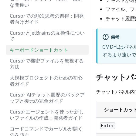
テキストが選
な間違い
ファイル、フ
Cursorでの順次思考の習得：開発
チャット履歴
者向けガイド
CursorとJetBrainsの互換性につい
備考
て
CMD+Lはパ
キーボードショートカット
するより速い
Cursorで機密ファイルを無視する
方法
チャットパ
大規模プロジェクトのための初心
者ガイド
チャットパネル内
Cursor AIチャット履歴のバックア
ップと復元の完全ガイド
ショートカッ
Cursorエージェントを使った新し
いファイルの作成：開発者ガイド
Enter
コードコマンドでカーソルが開く
のを防ぐ