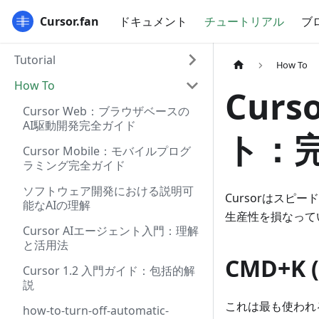
Cursor.fan
ドキュメント
チュートリアル
ブ
Tutorial
How To
How To
Cur
Cursor Web：ブラウザベースの
AI駆動開発完全ガイド
ト：
Cursor Mobile：モバイルプログ
ラミング完全ガイド
ソフトウェア開発における説明可
Cursorはス
能なAIの理解
生産性を損なって
Cursor AIエージェント入門：理解
と活用法
CMD+K 
Cursor 1.2 入門ガイド：包括的解
説
これは最も使われ
how-to-turn-off-automatic-