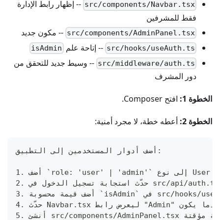
-- إظهار رابط الإدارة
src/components/Navbar.tsx
فقط للمشرفين
-- مكون جديد
src/components/AdminPanel.tsx
-- إتاحة علم
isAdmin
src/hooks/useAuth.ts
-- وسيط جديد للتحقق من
src/middleware/auth.ts
دور المشرف
الخطوة 1:
افتح Composer.
الخطوة 2:
أعطه خطة، لا مجرد أمنية:
أضف أدوار المستخدمين إلى التطبيق:
وبة `isAdmin` في src/hooks/useAuth.ts
حة تحكم إدارية مؤقتة