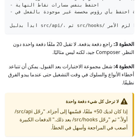
- احتفظ بنفس مسارات نقاط النهاية
لفعل في apiClient
الخطوة 3:
راجع دفعة بدفعة. لا تقبل 20 ملفًا دفعة واحدة دون
النظر. Composer جيد، لكنه ليس مثاليًا.
الخطوة 4:
شغل مجموعة الاختبارات بعد القبول. يمكن أن تتباعد
أخطاء الأنواع والسلوك في وقت التشغيل حتى عندما يبدو الفرق
نظيفًا.
لا ترحل كل شيء دفعة واحدة
إذا كان لديك 50+ ملفًا، قسّمها إلى أجزاء. "رحّل src/api/
أولاً." ثم "رحّل src/hooks/ بعد ذلك." الدفعات الكبيرة
أصعب في المراجعة وأسهل في الخطأ.