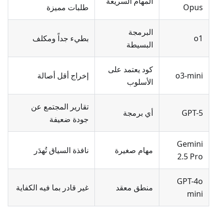
المهام السريعة
Opus
طلبات مميزة
البرمجة
o1
بطيء جداً ومكلف
البسيطة
كود يعتمد على
o3-mini
إخراج أقل أصالة
الأسلوب
تقارير المجتمع عن
GPT-5
أي برمجة
جودة ضعيفة
Gemini
مهام صغيرة
نافذة السياق تُهدَر
2.5 Pro
GPT-4o
منطق معقد
غير قادر بما فيه الكفاية
mini