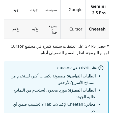
Gemini
Google
متوسط
جيدة
جيد
2.5 Pro
سريع
Cheetah
Cursor
غ/م
غ/م
جداً
* حصل GPT-5 على تعليقات سلبية كبيرة في مجتمع Cursor
لمهام البرمجة. انظر القسم التفصيلي أدناه.
فئات التكلفة في CURSOR
الطلبات القياسية
: مضمونة بكميات أكبر، تُستخدم من
النماذج الأسرع/الأرخص
الطلبات المميزة
: مورد محدود، تُستخدم من النماذج
عالية الجودة
مجاني
: Cheetah لإكمالات Tab لا تُحتسب ضمن أي
حد