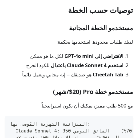
توصيات حسب الخطة
مستخدمو الخطة المجانية
لديك طلبات محدودة. استخدمها بحكمة:
الافتراضي إلى GPT-4o mini
لكل ما هو ممكن
استخدم Claude Sonnet 4 باعتدال
للكود الحرج
Cheetah Tab
هو صديقك -- إنه مجاني ويعمل دائماً
مستخدمو خطة Pro ($20/شهر)
مع 500 طلب مميز، يمكنك أن تكون استراتيجياً:
الميزانية الشهرية المُوصى بها:
70%) -- السائق اليومي
- o3-mini: 100 طلب (20%) -- مهام الاستدلال