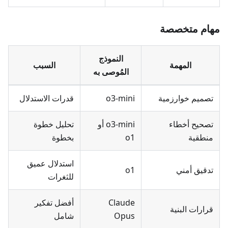
مهام متخصصة
النموذج
المهمة
السبب
المُوصى به
تصميم خوارزمية
o3-mini
قدرات الاستدلال
تصحيح أخطاء
o3-mini أو
تحليل خطوة
منطقية
o1
بخطوة
استدلال عميق
تدقيق أمني
o1
للثغرات
Claude
أفضل تفكير
قرارات البنية
Opus
شامل