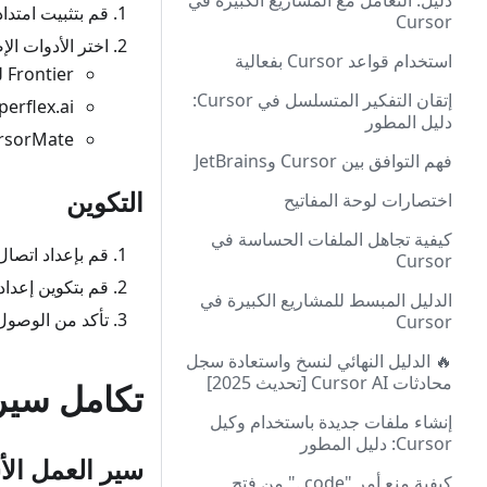
دليل: التعامل مع المشاريع الكبيرة في
قم بتثبيت امتداد Figma الرسمي لـ  Code
Cursor
اختر الأدوات الإ
استخدام قواعد Cursor بفعالية
Frontier لتوليد المكونات
إتقان التفكير المتسلسل في Cursor:
Superflex.ai لتكامل البيانات
دليل المطور
CursorMate لتكامل URL 
فهم التوافق بين Cursor وJetBrains
التكوين
اختصارات لوحة المفاتيح
كيفية تجاهل الملفات الحساسة في
قم بإعداد اتصال حساب ma
Cursor
قم بتكوين إعدادا
الدليل المبسط للمشاريع الكبيرة في
تأكد من الوصول 
Cursor
🔥 الدليل النهائي لنسخ واستعادة سجل
محادثات Cursor AI [تحديث 2025]
تكامل سير
إنشاء ملفات جديدة باستخدام وكيل
Cursor: دليل المطور
سير العمل ال
كيفية منع أمر "code ." من فتح