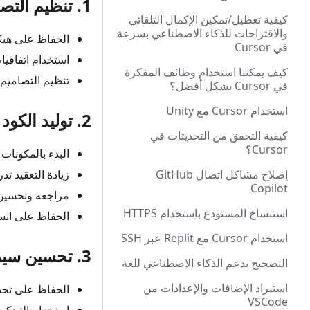
1. تنظيم التصميم
كيفية تعطيل/تمكين الإكمال التلقائي
والاقتراحات للذكاء الاصطناعي بسرعة
الحفاظ على هيكل
في Cursor
استخدام اتفاقي
كيف يمكننا استخدام وظائف المفكرة
تنظيم التصاميم
في Cursor بشكل أفضل؟
استخدام Cursor مع Unity
2. توليد الكود
كيفية التحقق من التحديثات في
Cursor؟
البدء بالمكونات
إصلاح مشاكل اتصال GitHub
زيادة التعقيد تدري
Copilot
مراجعة وتحسين 
استنساخ المستودع باستخدام HTTPS
الحفاظ على اتس
استخدام Cursor مع Replit عبر SSH
3. تحسين سير العمل
التصحيح بدعم الذكاء الاصطناعي للغة
استيراد الإضافات والإعدادات من
الحفاظ على تحد
VSCode