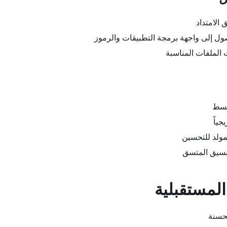
 الامتداد
ول إلى واجهة برمجة التطبيقات والرموز
ت الملفات المناسبة
أبسط
جياً
مولد للتحسين
نسيق المتسق
لمستقبلية
حسنة