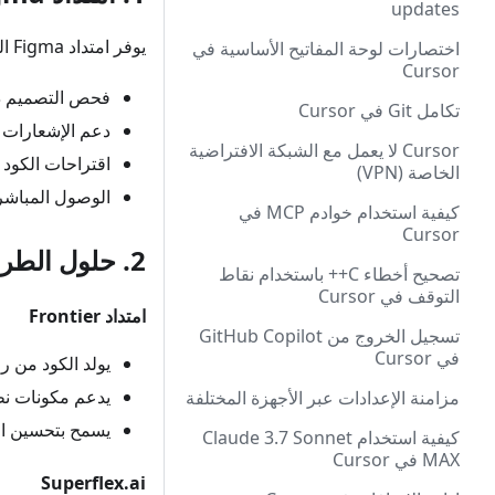
updates
يوفر امتداد Figma الرسمي لـ VS Code ميزات التكامل الأساسية:
اختصارات لوحة المفاتيح الأساسية في
Cursor
فحص التصميم د
تكامل Git في Cursor
دعم الإشعارات
Cursor لا يعمل مع الشبكة الافتراضية
اقتراحات الكود ب
الخاصة (VPN)
الوصول المباشر إل
كيفية استخدام خوادم MCP في
Cursor
2. حلول الطرف الثالث
تصحيح أخطاء C++ باستخدام نقاط
التوقف في Cursor
امتداد Frontier
تسجيل الخروج من GitHub Copilot
في Cursor
يولد الكود من روابط
يدعم مكونات نظ
مزامنة الإعدادات عبر الأجهزة المختلفة
يسمح بتحسين الكود 
كيفية استخدام Claude 3.7 Sonnet
MAX في Cursor
Superflex.ai