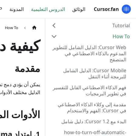
Cursor.fan
الوثائق
الدروس التعليمية
المدونة
P
Tutorial
How To
How To
كيفية دمج Cursor 
Cursor Web: الدليل الشامل للتطوير
المدعوم بالذكاء الاصطناعي في
المتصفح
مقدمة
Cursor Mobile: الدليل الشامل
للبرمجة أثناء التنقل
فهم الذكاء الاصطناعي القابل للتفسير
الدليل مختلف الأدوا
في تطوير البرمجيات
مقدمة إلى وكلاء الذكاء الاصطناعي
في Cursor: الفهم والاستخدام
الأدوات ال
البدء مع Cursor 1.2: دليل شامل
how-to-turn-off-automatic-
1. امتداد Figma الرسمي