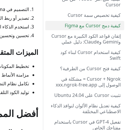
Cursor
التصميم في Figma
كيفية تخصيص سمة Cursor
تصدير أو ربط التصا
كيفية دمج Cursor مع Figma
استخدم الذكاء ا
تحسين وتحسين ا
إتقان قواعد الكود الكبيرة مع Cursor
وGemini وClaude: دليل عملي
الميزات المتق
كيفية استخدام Cursor لبناء كود
Swift
تخطيط المكونا
كيفية فتح Cursor من الطرفية؟
مزامنة الأنماط
Cursor + Ngrok = مشكلة في
تكامل نظام الت
الوصول إلى xxx.ngrok-free.app
توليد الكود التلق
تثبيت Cursor على Ubuntu 24.04
كيفية تعديل نظام الألوان لنوافذ الذكاء
أفضل الم
الاصطناعي المختلفة
تفعيل GPT-4 في Cursor باستخدام
مفتاحك الخاص