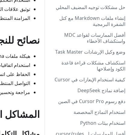
استخدام التحكم 
حل مشكلات توجيه المضيف المحلي
توثيق علاقات ال
إنشاء ملفات Markdown مع كتل
المزامنة المنتظ
الشفرة البرمجية
أفضل الممارسات لقواعد MDC
نصائح للنج
واستكشاف الأخطاء
وضع وكيل الإرشادات Task Master
هيكلة ملفات Figma الخاصة بك بوضوح
استكشاف مشكلات قراءة قاعدة
استخدام اتفاقيا
الكود وإصلاحها
الحفاظ على اتس
كيفية استخدام الإيعازات في Cursor
التواصل المنتظم
إضافة نماذج DeepSeek
مراجعة وتحسين 
دفع رسوم Cursor Pro في الصين
المشاكل ال
استخدام النماذج المخصصة
استخدام بيئات Python
مشاكل التكام
أفضل الممارسات لـ .cursor/rules