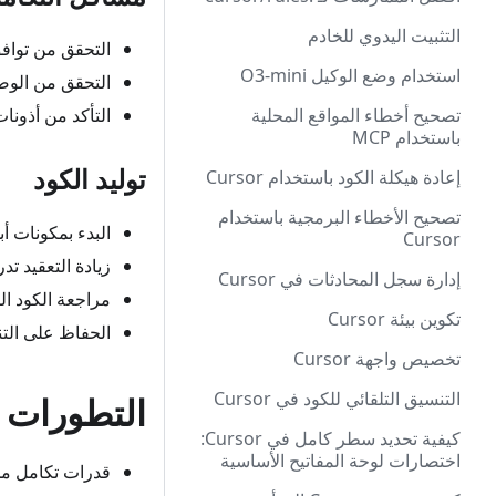
التثبيت اليدوي للخادم
التحقق من توافق
استخدام وضع الوكيل O3-mini
التحقق من الوص
تصحيح أخطاء المواقع المحلية
التأكد من أذونا
باستخدام MCP
توليد الكود
إعادة هيكلة الكود باستخدام Cursor
تصحيح الأخطاء البرمجية باستخدام
البدء بمكونات 
Cursor
زيادة التعقيد تدري
إدارة سجل المحادثات في Cursor
مراجعة الكود ال
تكوين بيئة Cursor
الحفاظ على الت
تخصيص واجهة Cursor
التنسيق التلقائي للكود في Cursor
التطورات ا
كيفية تحديد سطر كامل في Cursor:
اختصارات لوحة المفاتيح الأساسية
قدرات تكامل م