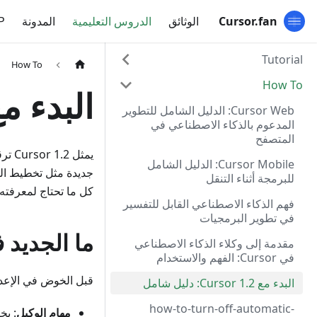
Cursor.fan
الوثائق
الدروس التعليمية
المدونة
P
Tutorial
How To
How To
البدء مع Cursor 1.2: دلي
Cursor Web: الدليل الشامل للتطوير
المدعوم بالذكاء الاصطناعي في
المتصفح
يمثل
Cursor Mobile: الدليل الشامل
جديدة مثل تخطيط الو
للبرمجة أثناء التنقل
كل ما تحتاج لمعرفته للبدء باستخدام Cursor 1.2
فهم الذكاء الاصطناعي القابل للتفسير
في تطوير البرمجيات
ما الجديد في r 1.2
مقدمة إلى وكلاء الذكاء الاصطناعي
في Cursor: الفهم والاستخدام
قبل الخوض في الإعدا
البدء مع Cursor 1.2: دليل شامل
how-to-turn-off-automatic-
مهام الوكيل
: يخ