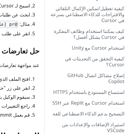
اسمح لـ Cursor بفهرسة طلبات السحب الخاصة بك (يحدث هذا تلقائيًا)
كيفية تعطيل/تمكين الإكمال التلقائي
والاقتراحات للذكاء الاصطناعي بسرعة
ابحث عن طلبات 
في Cursor
مثال:
@pr إعادة هيكلة المصادقة
كيف يمكننا استخدام وظائف المفكرة
انقر على طلب س
في Cursor بشكل أفضل؟
استخدام Cursor مع Unity
حل تعارضات ا
كيفية التحقق من التحديثات في
Cursor؟
عند مواجهة تعارضات 
إصلاح مشاكل اتصال GitHub
افتح الملف الذ
Copilot
انقر على زر "ح
استنساخ المستودع باستخدام HTTPS
سيقوم الوكيل بت
استخدام Cursor مع Replit عبر SSH
راجع التغييرات 
التصحيح بدعم الذكاء الاصطناعي للغة
قم بعمل commit للتغييرات التي تم حلها
استيراد الإضافات والإعدادات من
VSCode