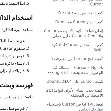
ابدأ التنفيذ بال
Cursor
كيفية تخصيص سمة Cursor
استخدام الذاك
كيفية دمج Cursor مع Figma
تساعد ميزة الذاكرة Cursor على تذكر المعلومات الخاصة بالمشروع:
إتقان قواعد الكود الكبيرة مع Cursor
وGemini وClaude: دليل عملي
قم بتنشيط الذاك
كيفية استخدام Cursor لبناء كود
سيقوم Cursor تلقائيًا بإنشاء ذكريات بناءً على تفاعلاتك
Swift
عرض وإدارة الذ
كيفية فتح Cursor من الطرفية؟
لإنشاء ذاكرة يد
Cursor + Ngrok = مشكلة في
قم بالإشارة إلى
الوصول إلى xxx.ngrok-free.app
تثبيت Cursor على Ubuntu 24.04
فهرسة وبحث 
كيفية تعديل نظام الألوان لنوافذ الذكاء
الاصطناعي المختلفة
للاستفادة من قدرات
تفعيل GPT-4 في Cursor باستخدام
قم بتوصيل مستودع GitHub الخاص بك في الإعدادات → ال
مفتاحك الخاص