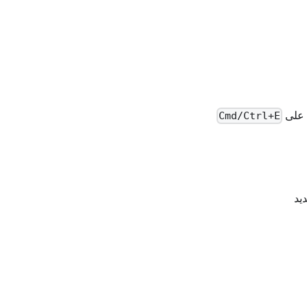
ط على
Cmd/Ctrl+E