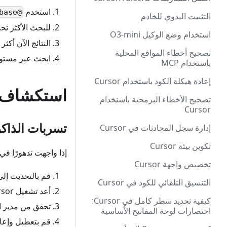
استخدم
@codebase
التثبيت اليدوي للخادم
للبحث الأكثر تح
استخدام وضع الوكيل O3-mini
النتائج الآن أكث
تصحيح أخطاء المواقع المحلية
ابحث عبر مستو
باستخدام MCP
إعادة هيكلة الكود باستخدام Cursor
استكشاف ا
تصحيح الأخطاء البرمجية باستخدام
Cursor
تسربات الذاك
إدارة سجل المحادثات في Cursor
تكوين بيئة Cursor
إذا واجهت تدهورًا في 
تخصيص واجهة Cursor
قم بالتحديث إلى أحدث
التنسيق التلقائي للكود في Cursor
أعد تشغيل Cursor لتنظيف الذاكرة
كيفية تحديد سطر كامل في Cursor:
تحقق من مدير ا
اختصارات لوحة المفاتيح الأساسية
قم بتعطيل وإعا