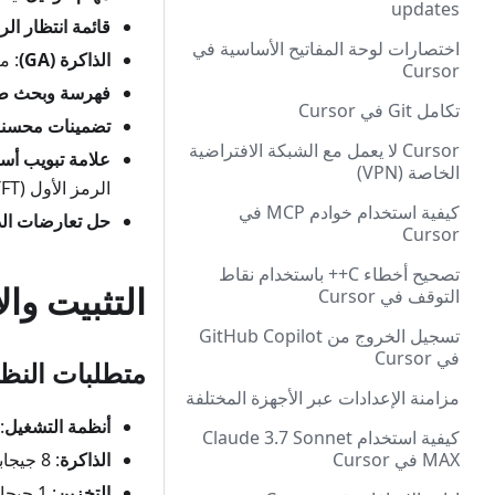
updates
قائمة انتظار ال
اختصارات لوحة المفاتيح الأساسية في
الذاكرة (GA)
: م
Cursor
فهرسة وبحث طلب
تكامل Git في Cursor
تضمينات محسنة
Cursor لا يعمل مع الشبكة الافتراضية
علامة تبويب أس
الخاصة (VPN)
الرمز الأول (TTFT)
كيفية استخدام خوادم MCP في
حل تعارضات ال
Cursor
تصحيح أخطاء C++ باستخدام نقاط
التثبيت وال
التوقف في Cursor
تسجيل الخروج من GitHub Copilot
في Cursor
متطلبات النظ
مزامنة الإعدادات عبر الأجهزة المختلفة
أنظمة التشغيل
: Windows 10/11، أو cOS 10.15
كيفية استخدام Claude 3.7 Sonnet
MAX في Cursor
الذاكرة
: 8 جيجابايت من ذاكرة الوصول العشوائي كحد أدنى، يوصى بـ 16 جيجابايت
التخزين
: 1 جيجابايت على الأقل من مساحة القرص الفارغة