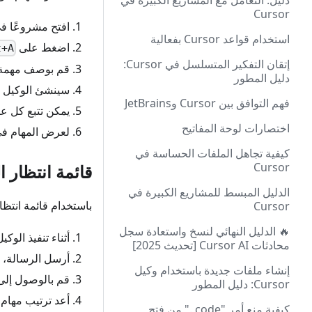
دليل: التعامل مع المشاريع الكبيرة في
Cursor
افتح مشروعًا في rsor
استخدام قواعد Cursor بفعالية
اضغط على
t+A
إتقان التفكير المتسلسل في Cursor:
قم بوصف مهمة مع
دليل المطور
سينشئ الوكيل ق
فهم التوافق بين Cursor وJetBrains
يمكن تتبع كل عن
اختصارات لوحة المفاتيح
لعرض المهام في Slack، تأكد من إعداد تكامل Slack في لوحة المعلومات → 
كيفية تجاهل الملفات الحساسة في
Cursor
قائمة انتظار ا
الدليل المبسط للمشاريع الكبيرة في
باستخدام قائمة انتظا
Cursor
🔥 الدليل النهائي لنسخ واستعادة سجل
أثناء تنفيذ الوكي
محادثات Cursor AI [تحديث 2025]
أرسل الرسالة، و
إنشاء ملفات جديدة باستخدام وكيل
قم بالوصول إلى ق
Cursor: دليل المطور
أعد ترتيب مهام 
كيفية منع أمر "code ." من فتح