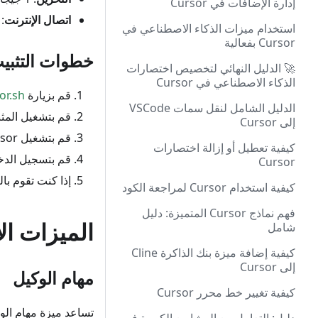
إدارة الإضافات في Cursor
اتصال الإنترنت
:
استخدام ميزات الذكاء الاصطناعي في
Cursor بفعالية
خطوات التثبي
🚀 الدليل النهائي لتخصيص اختصارات
الذكاء الاصطناعي في Cursor
قم بزيارة
or.sh
الدليل الشامل لنقل سمات VSCode
قم بتشغيل المثب
إلى Cursor
قم بتشغيل Cursor بعد اكتمال التثبيت
كيفية تعطيل أو إزالة اختصارات
قم بتسجيل الدخ
Cursor
إذا كنت تقوم بالترقية من إصد
كيفية استخدام Cursor لمراجعة الكود
فهم نماذج Cursor المتميزة: دليل
الميزات ال
شامل
كيفية إضافة ميزة بنك الذاكرة Cline
إلى Cursor
مهام الوكيل
كيفية تغيير خط محرر Cursor
تساعد ميزة مهام الوكيل في Cursor 1.2 على تقسيم المهام المعقدة 