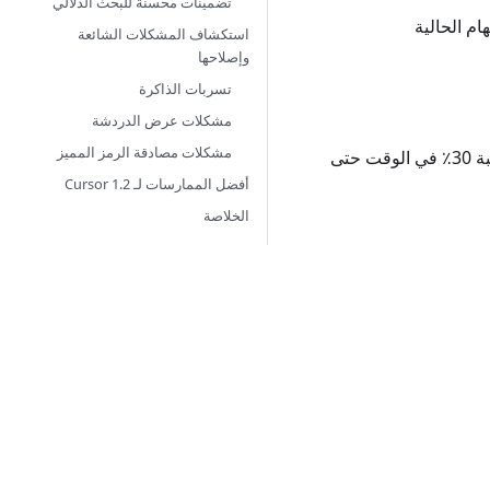
تضمينات محسنة للبحث الدلالي
ام الحالية
استكشاف المشكلات الشائعة
وإصلاحها
تسربات الذاكرة
مشكلات عرض الدردشة
مشكلات مصادقة الرمز المميز
: إكمال علامة التبويب أسرع بحوالي 100 مللي ثانية مع انخفاض بنسبة 30٪ في الوقت حتى
أفضل الممارسات لـ Cursor 1.2
الخلاصة