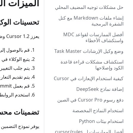
الميزات ال
حل مشكلات توجيه المضيف المحلي
إنشاء ملفات Markdown مع كتل
تحسينات الوكي
الشفرة البرمجية
أفضل الممارسات لقواعد MDC
يعزز Cursor 1.2 وظائف الوكيل في الخلفية:
واستكشاف الأخطاء
قم بالوصول إلى 
وضع وكيل الإرشادات Task Master
يتبع الوكلاء في
استكشاف مشكلات قراءة قاعدة
الكود وإصلاحها
يتم جلب التغييرا
يتم تقديم التعار
كيفية استخدام الإيعازات في Cursor
قم بعمل commit مباشرة من الشريط الجانبي باستخدام زر "commit التغييرات" الجديد
إضافة نماذج DeepSeek
استخدم الروابط العميقة من Slack أو
دفع رسوم Cursor Pro في الصين
تضمينات محسن
استخدام النماذج المخصصة
استخدام بيئات Python
يوفر نموذج التضمين ا
أفضل الممارسات لـ .cursor/rules