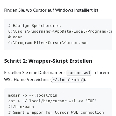
Finden Sie, wo Cursor auf Windows installiert ist:
# Häufige Speicherorte:
C:\Users\<username>\AppData\Local\Programs\cur
# oder
C:\Program Files\Cursor\Cursor.exe
Schritt 2: Wrapper-Skript Erstellen
Erstellen Sie eine Datei namens
in Ihrem
cursor-wsl
WSL-Home-Verzeichnis (
):
~/.local/bin/
mkdir -p ~/.local/bin
cat > ~/.local/bin/cursor-wsl << 'EOF'
#!/bin/bash
# Smart wrapper for Cursor WSL connection