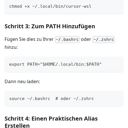
chmod +x ~/.local/bin/cursor-wsl
Schritt 3: Zum PATH Hinzufügen
Fügen Sie dies zu Ihrer
oder
~/.bashrc
~/.zshrc
hinzu:
export PATH="$HOME/.local/bin:$PATH"
Dann neu laden:
source ~/.bashrc  # oder ~/.zshrc
Schritt 4: Einen Praktischen Alias
Erstellen