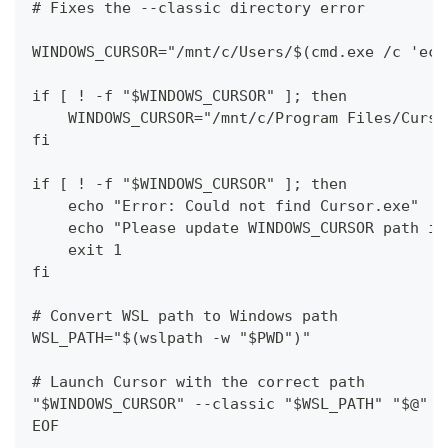
# Fixes the --classic directory error
WINDOWS_CURSOR="/mnt/c/Users/$(cmd.exe /c 'ech
if [ ! -f "$WINDOWS_CURSOR" ]; then
    WINDOWS_CURSOR="/mnt/c/Program Files/Curso
fi
if [ ! -f "$WINDOWS_CURSOR" ]; then
    echo "Error: Could not find Cursor.exe"
    echo "Please update WINDOWS_CURSOR path in
    exit 1
fi
# Convert WSL path to Windows path
WSL_PATH="$(wslpath -w "$PWD")"
# Launch Cursor with the correct path
"$WINDOWS_CURSOR" --classic "$WSL_PATH" "$@"
EOF