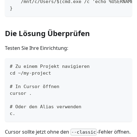
    /mnt/c/Users/$(cmd.exe /c 'echo %USERNAME%
}
Die Lösung Überprüfen
Testen Sie Ihre Einrichtung:
# Zu einem Projekt navigieren
cd ~/my-project
# In Cursor öffnen
cursor .
# Oder den Alias verwenden
c.
Cursor sollte jetzt ohne den
-Fehler öffnen.
--classic