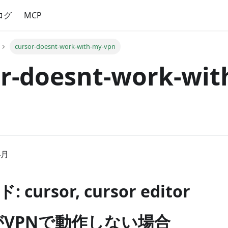
ログ
MCP
cursor-doesnt-work-with-my-vpn
r-doesnt-work-wit
4月
cursor, cursor editor
rがVPNで動作しない場合