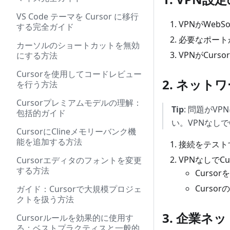
VS Code テーマを Cursor に移行
VPNがWeb
する完全ガイド
必要なポート
カーソルのショートカットを無効
VPNがCur
にする方法
Cursorを使用してコードレビュー
2. ネット
を行う方法
Cursorプレミアムモデルの理解：
Tip
: 問題がV
包括的ガイド
い。VPNなし
CursorにClineメモリーバンク機
能を追加する方法
接続をテスト
VPNなしでC
Cursorエディタのフォントを変更
する方法
Curso
Curs
ガイド：Cursorで大規模プロジェ
クトを扱う方法
3. 企業ネ
Cursorルールを効果的に使用す
る：ベストプラクティスと一般的