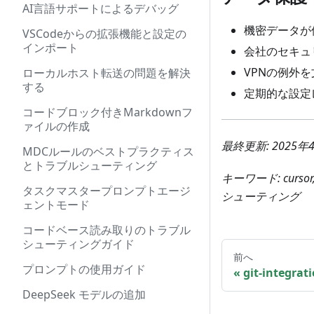
AI言語サポートによるデバッグ
機密データが
VSCodeからの拡張機能と設定の
インポート
会社のセキュ
VPNの例外
ローカルホスト転送の問題を解決
する
定期的な設定
コードブロック付きMarkdownフ
ァイルの作成
最終更新: 2025年
MDCルールのベストプラクティス
とトラブルシューティング
キーワード: cursor
タスクマスタープロンプトエージ
シューティング
ェントモード
コードベース読み取りのトラブル
シューティングガイド
前へ
プロンプトの使用ガイド
git-integrat
DeepSeek モデルの追加