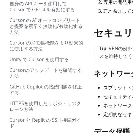
専用の開発用
自身の API キーを使用して
Cursor で GPT-4 を有効にする
ITと協力し
Cursor の AI オートコンプリート
と提案を素早く無効化/有効化する
セキュリ
方法
Cursor のメモ帳機能をより効果的
Tip
: VPN
に使用する方法
スを維持してく
Unity で Cursor を使用する
Cursorのアップデートを確認する
ネットワー
方法
GitHub Copilot の接続問題を修正
スプリットト
する
セキュリティ
HTTPSを使用したリポジトリのク
ネットワーク
ローン方法
定期的なセキ
Cursor と Replit の SSH 接続ガイ
ド
データ保護