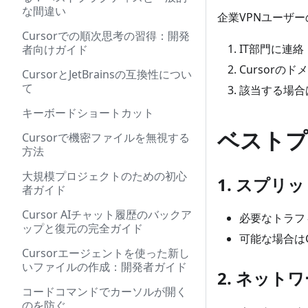
な間違い
企業VPNユーザー
Cursorでの順次思考の習得：開発
IT部門に連絡
者向けガイド
Cursorの
CursorとJetBrainsの互換性につい
て
該当する場合
キーボードショートカット
ベストプ
Cursorで機密ファイルを無視する
方法
大規模プロジェクトのための初心
1. スプリ
者ガイド
Cursor AIチャット履歴のバックア
必要なトラフ
ップと復元の完全ガイド
可能な場合は
Cursorエージェントを使った新し
いファイルの作成：開発者ガイド
2. ネット
コードコマンドでカーソルが開く
のを防ぐ