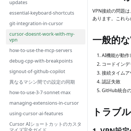
updates
VPN接続の問題は
essential-keyboard-shortcuts
あります。これら
git-integration-in-cursor
cursor-doesnt-work-with-my-
一般的な
vpn
how-to-use-the-mcp-servers
AI機能が動
debug-cpp-with-breakpoints
コードインデ
signout-of-github-copilot
接続タイムア
認証失敗
異なるマシン間での設定の同期
GitHub統合
how-to-use-3-7-sonnet-max
managing-extensions-in-cursor
トラブル
using-cursor-ai-features
Cursor AIショートカットのカスタ
1. VPN設
マイズ完全ガイド