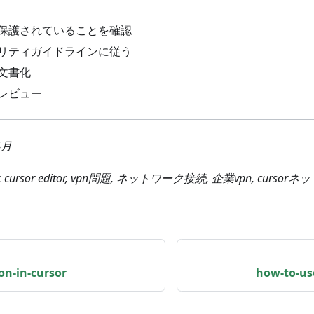
保護されていることを確認
リティガイドラインに従う
を文書化
レビュー
4月
, cursor editor, vpn問題, ネットワーク接続, 企業vpn, curso
ion-in-cursor
how-to-us