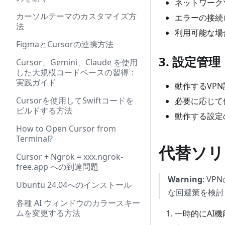
ネットワーク
カーソルテーマのカスタマイズ方
エラーの接続
法
利用可能な場
FigmaとCursorの連携方法
3. 設定管理
Cursor、Gemini、Claude を使用
した大規模コードベースの習得：
実践ガイド
動作するVP
Cursorを使用してSwiftコードを
必要に応じて
ビルドする方法
動作する設定
How to Open Cursor from
Terminal?
代替ソリ
Cursor + Ngrok = xxx.ngrok-
free.app への到達問題
Warning
: V
Ubuntu 24.04へのインストール
な回避策を検討
各種 AI ウィンドウのカラースキー
ムを変更する方法
一時的にAI機