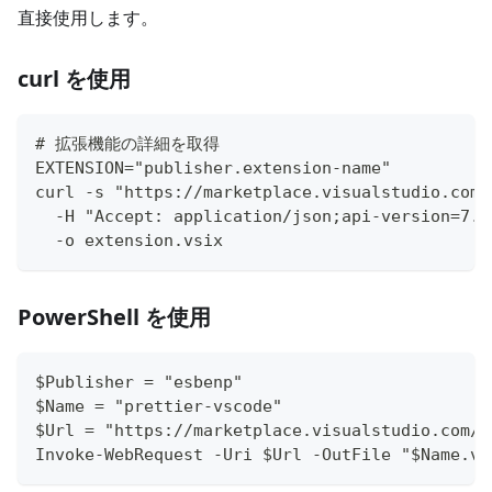
直接使用します。
curl を使用
# 拡張機能の詳細を取得
EXTENSION="publisher.extension-name"
curl -s "https://marketplace.visualstudio.com/
  -H "Accept: application/json;api-version=7.2
  -o extension.vsix
PowerShell を使用
$Publisher = "esbenp"
$Name = "prettier-vscode"
$Url = "https://marketplace.visualstudio.com/_
Invoke-WebRequest -Uri $Url -OutFile "$Name.vs