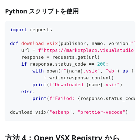
Python スクリプトを使用
import
 requests
def
download_vsix
(
publisher
,
 name
,
 version
=
"la
    url 
=
f"https://marketplace.visualstudio.c
    response 
=
 requests
.
get
(
url
)
if
 response
.
status_code 
==
200
:
with
open
(
f"
{
name
}
.vsix"
,
"wb"
)
as
 f
:
            f
.
write
(
response
.
content
)
print
(
f"Downloaded 
{
name
}
.vsix"
)
else
:
print
(
f"Failed: 
{
response
.
status_code
}
download_vsix
(
"esbenp"
,
"prettier-vscode"
)
方法 4：Open VSX Registry から