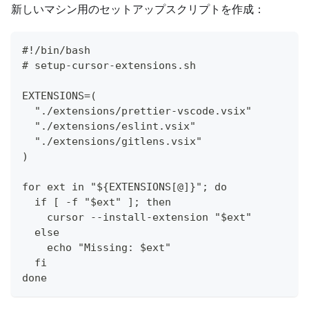
新しいマシン用のセットアップスクリプトを作成：
#!/bin/bash
# setup-cursor-extensions.sh
EXTENSIONS=(
  "./extensions/prettier-vscode.vsix"
  "./extensions/eslint.vsix"
  "./extensions/gitlens.vsix"
)
for ext in "${EXTENSIONS[@]}"; do
  if [ -f "$ext" ]; then
    cursor --install-extension "$ext"
  else
    echo "Missing: $ext"
  fi
done