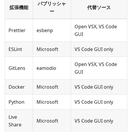
パブリッシャ
拡張機能
代替ソース
ー
Open VSX, VS Code
Prettier
esbenp
GUI
ESLint
Microsoft
VS Code GUI only
Open VSX, VS Code
GitLens
eamodio
GUI
Docker
Microsoft
VS Code GUI only
Python
Microsoft
VS Code GUI only
Live
Microsoft
VS Code GUI only
Share