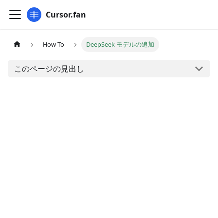
Cursor.fan
How To
DeepSeek モデルの追加
このページの見出し