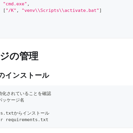
:
"cmd.exe"
,
:
[
"/K"
,
"venv\\Scripts\\activate.bat"
]
ジの管理
のインストール
効化されていることを確認
l パッケージ名
ents.txtからインストール
-r requirements.txt