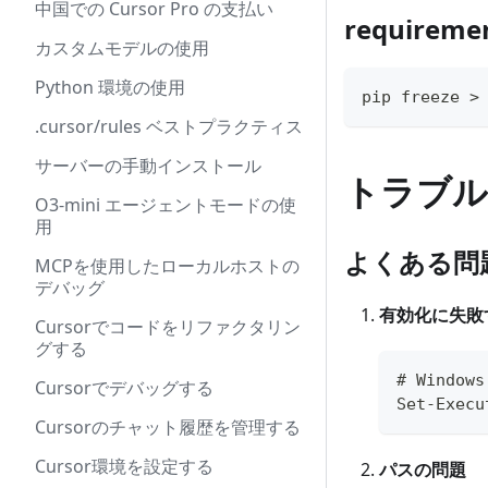
中国での Cursor Pro の支払い
require
カスタムモデルの使用
Python 環境の使用
pip freeze >
.cursor/rules ベストプラクティス
サーバーの手動インストール
トラブル
O3-mini エージェントモードの使
用
よくある問
MCPを使用したローカルホストの
デバッグ
有効化に失敗
Cursorでコードをリファクタリン
グする
# Windo
Cursorでデバッグする
Set-Execu
Cursorのチャット履歴を管理する
Cursor環境を設定する
パスの問題