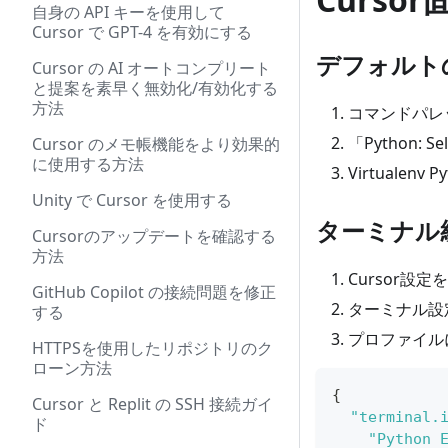
自身の API キーを使用して
Cursor で GPT-4 を有効にする
デフォルト
Cursor の AI オートコンプリート
と提案を素早く無効化/有効化する
方法
コマンドパレ
「Python: Se
Cursor のメモ帳機能をより効果的
に使用する方法
Virtualenv
Unity で Cursor を使用する
ターミナル
Cursorのアップデートを確認する
方法
Cursor設定
GitHub Copilot の接続問題を修正
ターミナル設
する
プロファイルにV
HTTPSを使用したリポジトリのク
ローン方法
{
Cursor と Replit の SSH 接続ガイ
"terminal.
ド
"Python 