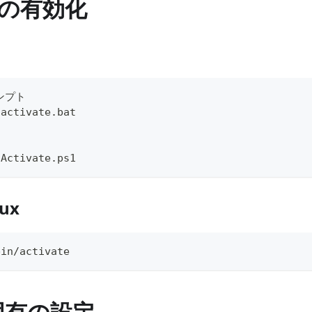
の有効化
ンプト
\activate.bat
\Activate.ps1
ux
bin/activate
r固有の設定