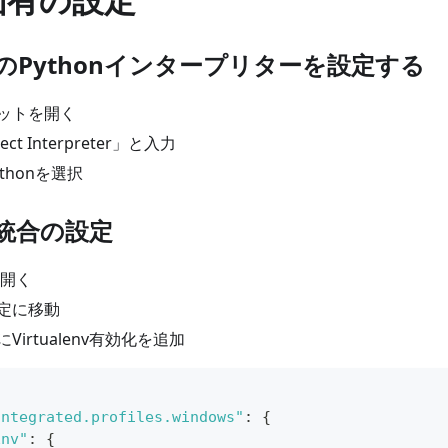
のPythonインタープリターを設定する
ットを開く
lect Interpreter」と入力
 Pythonを選択
統合の設定
を開く
定に移動
irtualenv有効化を追加
integrated.profiles.windows"
:
{
Env"
:
{