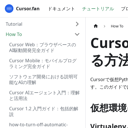
Cursor.fan
ドキュメント
チュートリアル
ブ
Tutorial
How To
How To
Curs
Cursor Web：ブラウザベースの
AI駆動開発完全ガイド
る方法
Cursor Mobile：モバイルプログ
ラミング完全ガイド
ソフトウェア開発における説明可
Cursorで仮想
能なAIの理解
す。このガイドでは
Cursor AIエージェント入門：理解
と活用法
仮想環境
Cursor 1.2 入門ガイド：包括的解
説
how-to-turn-off-automatic-
Virtual