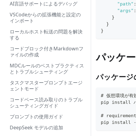
AI言語サポートによるデバッグ
"path"
"args"
VSCodeからの拡張機能と設定の
}
インポート
}
}
ローカルホスト転送の問題を解決
する
コードブロック付きMarkdownフ
パッケー
ァイルの作成
MDCルールのベストプラクティス
とトラブルシューティング
パッケージ
タスクマスタープロンプトエージ
ェントモード
# 仮想環境が有
コードベース読み取りのトラブル
pip instal
シューティングガイド
# requirem
プロンプトの使用ガイド
pip install 
DeepSeek モデルの追加