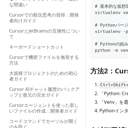
な間違い
# 基本的な仮想
virtualenv v
Cursorでの順次思考の習得：開発
者向けガイド
# Pythonバ
CursorとJetBrainsの互換性につい
virtualenv -
て
# Pythonの組
キーボードショートカット
python -m ve
Cursorで機密ファイルを無視する
方法
方法2：Cu
大規模プロジェクトのための初心
者ガイド
Ctrl+Shift
Cursor AIチャット履歴のバックア
「Python: C
ップと復元の完全ガイド
「Venv」を
Cursorエージェントを使った新し
Pythonイ
いファイルの作成：開発者ガイド
コードコマンドでカーソルが開く
のを防ぐ