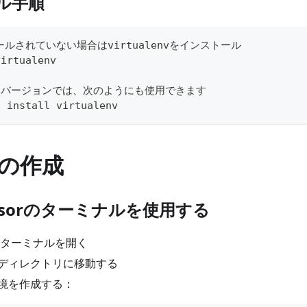
ル手順
ールされていない場合はvirtualenvをインストール
virtualenv
honバージョンでは、次のようにも使用できます
p install virtualenv
の作成
rsorのターミナルを使用する
統合ターミナルを開く
ディレクトリに移動する
境を作成する：