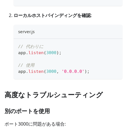
ローカルホストバインディングを確認
:
server.js
// 代わりに
app
.
listen
(
3000
)
;
// 使用
app
.
listen
(
3000
,
'0.0.0.0'
)
;
高度なトラブルシューティング
別のポートを使用
ポート3000に問題がある場合: