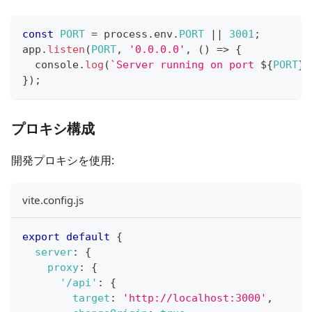
const
PORT
=
 process
.
env
.
PORT
||
3001
;
app
.
listen
(
PORT
,
'0.0.0.0'
,
(
)
=>
{
console
.
log
(
`
Server running on port 
${
PORT
}
`
}
)
;
プロキシ構成
開発プロキシを使用:
vite.config.js
export
default
{
server
:
{
proxy
:
{
'/api'
:
{
target
:
'http://localhost:3000'
,