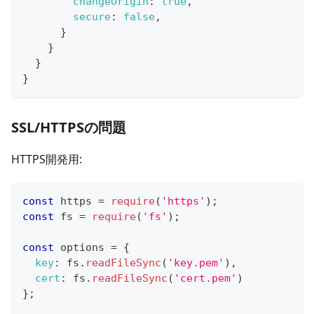
changeOrigin
:
true
,
secure
:
false
,
}
}
}
}
SSL/HTTPSの問題
HTTPS開発用:
const
 https 
=
require
(
'https'
)
;
const
 fs 
=
require
(
'fs'
)
;
const
 options 
=
{
key
:
 fs
.
readFileSync
(
'key.pem'
)
,
cert
:
 fs
.
readFileSync
(
'cert.pem'
)
}
;