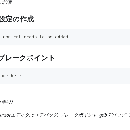
の設定
グ設定の作成
k content needs to be added
きブレークポイント
code here
025年4月
rsor, cursorエディタ, c++デバッグ, ブレークポイント, gdbデバ