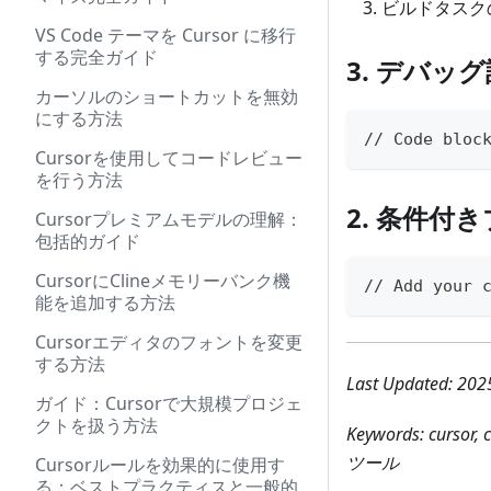
ビルドタスク
VS Code テーマを Cursor に移行
する完全ガイド
3. デバッ
カーソルのショートカットを無効
にする方法
// Code bloc
Cursorを使用してコードレビュー
を行う方法
2. 条件付
Cursorプレミアムモデルの理解：
包括的ガイド
CursorにClineメモリーバンク機
// Add your 
能を追加する方法
Cursorエディタのフォントを変更
する方法
Last Updated: 2
ガイド：Cursorで大規模プロジェ
クトを扱う方法
Keywords: cu
ツール
Cursorルールを効果的に使用す
る：ベストプラクティスと一般的