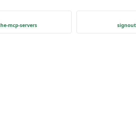
the-mcp-servers
signout
コミュニティ
そ
Email
ブ