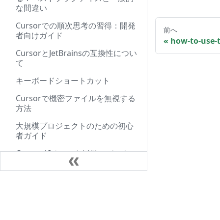
な間違い
Cursorでの順次思考の習得：開発
前へ
者向けガイド
how-to-use-
CursorとJetBrainsの互換性につい
て
キーボードショートカット
Cursorで機密ファイルを無視する
方法
大規模プロジェクトのための初心
者ガイド
Cursor AIチャット履歴のバックア
ップと復元の完全ガイド
Cursorエージェントを使った新し
いファイルの作成：開発者ガイド
ドキュメント
コードコマンドでカーソルが開く
はじめに
のを防ぐ