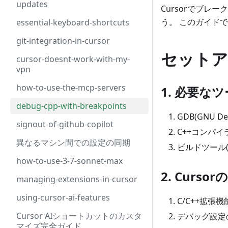
updates
Cursorでブ
う。 このガイド
essential-keyboard-shortcuts
git-integration-in-cursor
セットア
cursor-doesnt-work-with-my-
vpn
how-to-use-the-mcp-servers
1. 必要な
debug-cpp-with-breakpoints
GDB(GNU 
signout-of-github-copilot
C++コンパイラ
異なるマシン間での設定の同期
ビルドツール(
how-to-use-3-7-sonnet-max
2. Curso
managing-extensions-in-cursor
using-cursor-ai-features
C/C++拡張
Cursor AIショートカットのカスタ
デバッグ設定
マイズ完全ガイド